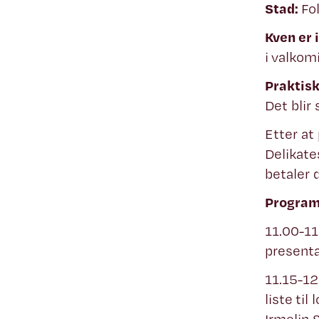
Stad:
Fo
Kven er 
i valkom
Praktisk
Det blir 
Etter at
Delikate
betaler d
Progra
11.00-11
present
11.15-
liste ti