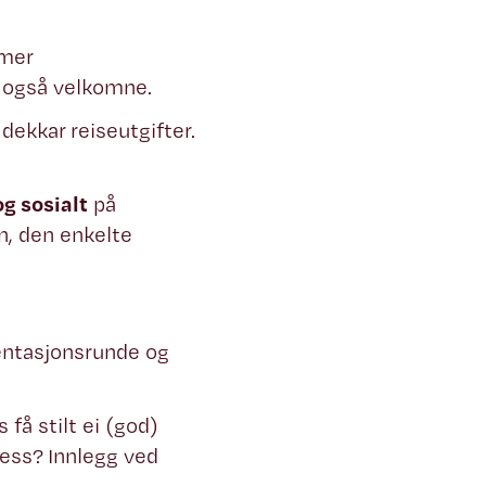
mmer
r også velkomne.
dekkar reiseutgifter.
g sosialt
på
n, den enkelte
entasjonsrunde og
s få stilt ei (god)
sess? Innlegg ved