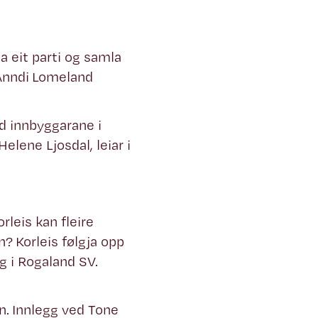
a eit parti og samla
 Anndi Lomeland
d innbyggarane i
lene Ljosdal, leiar i
rleis kan fleire
? Korleis følgja opp
 i Rogaland SV.
n. Innlegg ved Tone