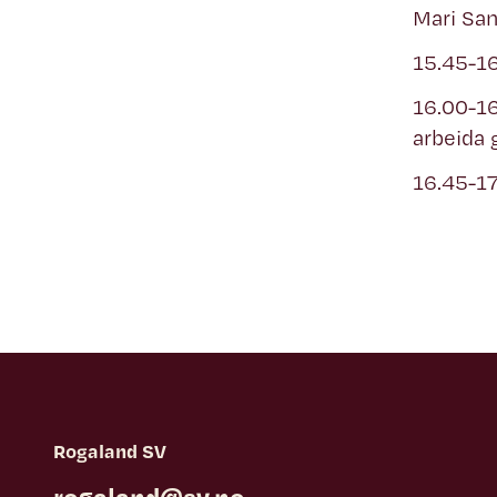
Mari Sand
15.45-1
16.00-
arbeida 
16.45-1
Rogaland SV
rogaland@sv.no