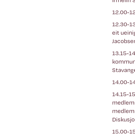
Irmelin 
12.00-1
12.30-13
eit uein
Jacobse
13.15-
kommunen
Stavange
14.00-1
14.15-
medlemme
medlemm
Diskusjo
15.00-