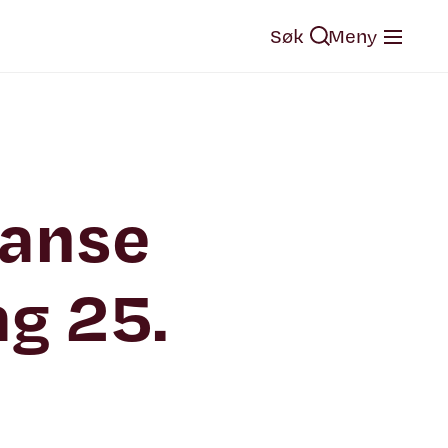
Søk
Meny
ranse
ag 25.