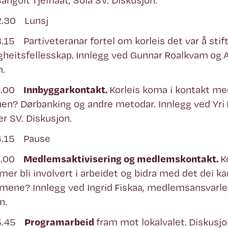
Sangolt Tjelflaat, Sola SV. Diskusjon.
2.30 Lunsj
.15 Partiveteranar fortel om korleis det var å stift
igheitsfellesskap. Innlegg ved Gunnar Roalkvam og
n.
14.00
Innbyggarkontakt.
Korleis koma i kontakt me
? Dørbanking og andre metodar. Innlegg ved Yri He
r SV. Diskusjon.
4.15 Pause
15.00
Medlemsaktivisering og medlemskontakt.
Ko
r bli involvert i arbeidet og bidra med det dei kan
ene? Innlegg ved Ingrid Fiskaa, medlemsansvarleg
n.
15.45
Programarbeid
fram mot lokalvalet. Diskusjo