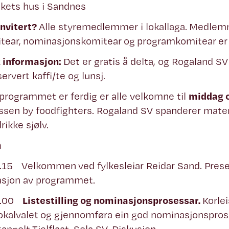
lkets hus i Sandnes
invitert?
Alle styremedlemmer i lokallaga. Medle
itear, nominasjonskomitear og programkomitear e
 informasjon:
Det er gratis å delta, og Rogaland SV 
servert kaffi/te og lunsj.
 programmet er ferdig er alle velkomne til
middag o
ssen by foodfighters. Rogaland SV spanderer mate
rikke sjølv.
m
.15 Velkommen ved fylkesleiar Reidar Sand. Pres
asjon av programmet.
12.00
Listestilling og nominasjonsprosessar.
Korlei
l lokalvalet og gjennomføra ein god nominasjonspro